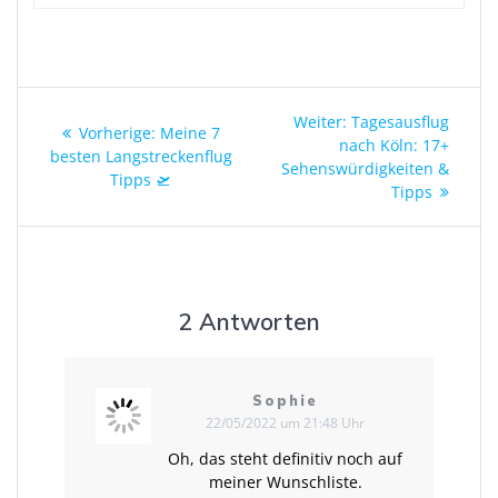
Beitragsnavigation
Nächster
Weiter:
Tagesausflug
Vorheriger
Vorherige:
Meine 7
Beitrag:
nach Köln: 17+
Beitrag:
besten Langstreckenflug
Sehenswürdigkeiten &
Tipps 🛫
Tipps
2 Antworten
Sophie
22/05/2022 um 21:48 Uhr
Oh, das steht definitiv noch auf
meiner Wunschliste.